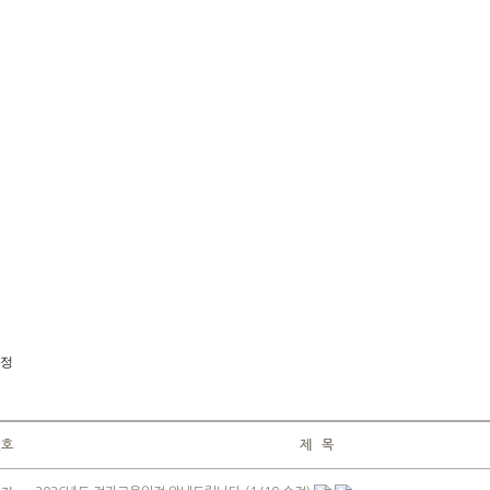
정
번호
제 목