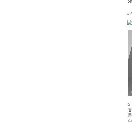
Si
글쓴
S
경
문
소