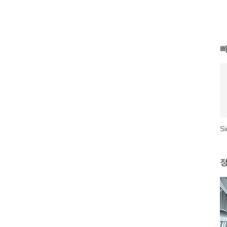
빠
S
정