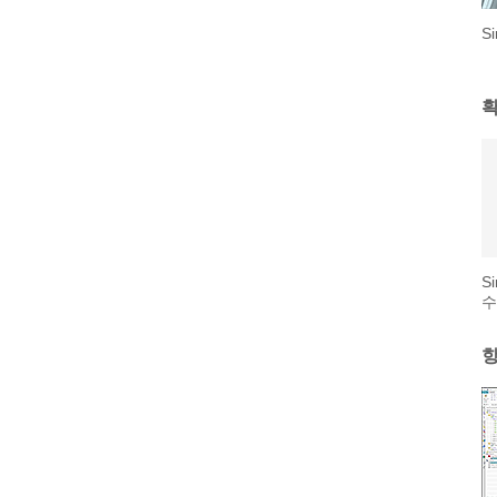
S
확
S
수